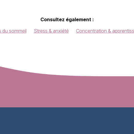
Consultez également :
s du sommeil
Stress & anxiété
Concentration & apprentis