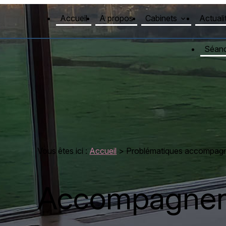
Panneau de gestion des cookies
Accueil
A propos
Cabinets
Actuali
Séan
Vous êtes ici :
Accueil
>
Problématiques accompag
Accompagneme