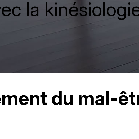
ec la kinésiologi
ent du mal-êt