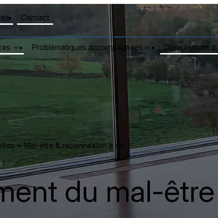
tés
Contact
ces
Problématiques accompagnées
Déroulement d
nées
> Mal-être & reconnexion à soi
nt du mal-être