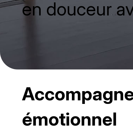
en douceur av
Accompagnem
émotionnel