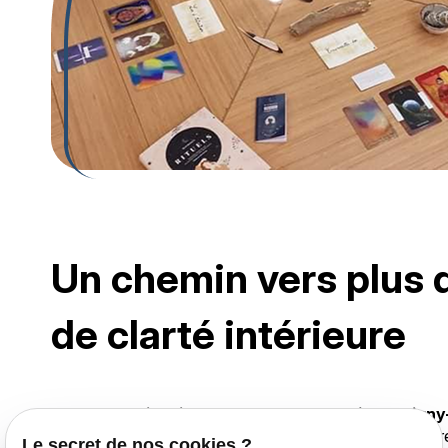
Un chemin vers plus d
de clarté intérieure
En tant que
kinésiologue à Gembloux
et à
Montigny-l
vous accueille dans un espace où vous pouvez prendre 
Le secret de nos cookies ?