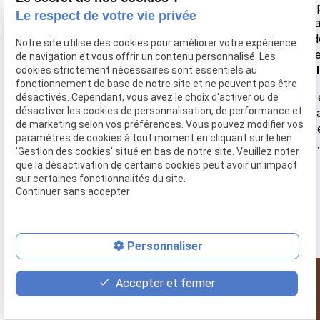
recentrer et d’écouter ce que votre corps cherche à ex
Le respect de votre vie privée
particulière à la douceur et au respect du rythme de c
devienne un
moment d’apaisement
, de libération et
Notre site utilise des cookies pour améliorer votre expérience
permet souvent d’éclairer ce qui avait besoin d’être ent
de navigation et vous offrir un contenu personnalisé. Les
et de retrouver une sensation plus harmonieuse d’
équil
cookies strictement nécessaires sont essentiels au
fonctionnement de base de notre site et ne peuvent pas être
Si vous ressentez l’élan d’avancer dans cette direction
désactivés. Cependant, vous avez le choix d'activer ou de
désactiver les cookies de personnalisation, de performance et
souhaite mettre en lumière, je serais heureuse de vous
de marketing selon vos préférences. Vous pouvez modifier vos
kinésiologue et
praticienne en soins énergétiques
,
paramètres de cookies à tout moment en cliquant sur le lien
souhaitez planifier une séance ou en savoir davantage
'Gestion des cookies' situé en bas de notre site. Veuillez noter
que la désactivation de certains cookies peut avoir un impact
sur certaines fonctionnalités du site.
Continuer sans accepter
Personnaliser
contact_page
event
phone
Accepter et fermer
Contact
Rendez-vous
02 446 49 93