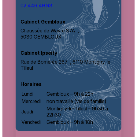
02 446 49 93
Cabinet Gembloux
Chaussée de Wavre 37A ,
5030 GEMBLOUX
Cabinet Ipseity
Rue de Bomerée 267 ,
6110 Montigny-le-
Tilleul
Horaires
Lundi
Gembloux – 9h à 22h
Mercredi
non travaillé (vie de famille)
Montigny-le-Tilleul – 9h30 à
Jeudi
22h30
Vendredi
Gembloux – 9h à 18h