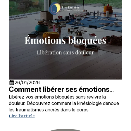
calendar_month
26/01/2026
Comment libérer ses émotions
bloquées grâce à la kinésiologie ?
Libérez vos émotions bloquées sans revivre la
douleur. Découvrez comment la kinésiologie dénoue
les traumatismes ancrés dans le corps
Lire l’article