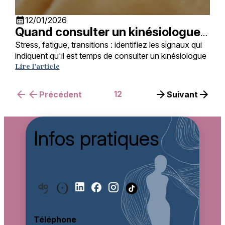
calendar_month
12/01/2026
Quand consulter un kinésiologue
pour des soins énergétiques ?
Stress, fatigue, transitions : identifiez les signaux qui
indiquent qu'il est temps de consulter un kinésiologue
Lire l’article
1
2
Précédent
Suivant
Infos pratiques
Téléphone