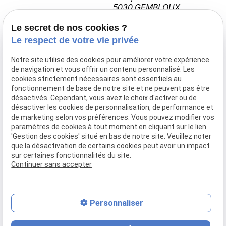
5030 GEMBLOUX
Le secret de nos cookies ?
Le respect de votre vie privée
Cabinet Ipseity
Rue de Bomerée
Notre site utilise des cookies pour améliorer votre expérience
de navigation et vous offrir un contenu personnalisé. Les
267 ,
cookies strictement nécessaires sont essentiels au
6110 Montigny-
fonctionnement de base de notre site et ne peuvent pas être
le-Tilleul
désactivés. Cependant, vous avez le choix d'activer ou de
désactiver les cookies de personnalisation, de performance et
A propos
de marketing selon vos préférences. Vous pouvez modifier vos
paramètres de cookies à tout moment en cliquant sur le lien
Cabinets
'Gestion des cookies' situé en bas de notre site. Veuillez noter
Actualités
que la désactivation de certains cookies peut avoir un impact
Contact
sur certaines fonctionnalités du site.
Continuer sans accepter
Mentions légales
Politique de confidentialité
Gestion des cookies
Plan du site
Personnaliser
contact_page
event
phone